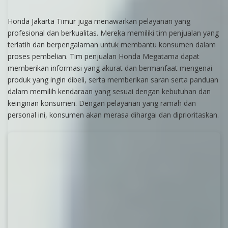
Honda Jakarta Timur juga menawarkan pelayanan yang
profesional dan berkualitas. Mereka memiliki tim penjualan yang
terlatih dan berpengalaman untuk membantu konsumen dalam
proses pembelian. Tim penjualan Honda Megatama dapat
memberikan informasi yang akurat dan bermanfaat mengenai
produk yang ingin dibeli, serta memberikan saran serta panduan
dalam memilih kendaraan yang sesuai dengan kebutuhan dan
keinginan konsumen. Dengan pelayanan yang ramah dan
personal ini, konsumen akan merasa dihargai dan diprioritaskan.