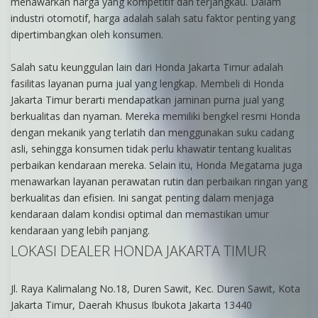
menawarkan harga yang kompetitif dan terjangkau. Dalam
industri otomotif, harga adalah salah satu faktor penting yang
dipertimbangkan oleh konsumen.
Salah satu keunggulan lain dari Honda Jakarta Timur adalah
fasilitas layanan purna jual yang lengkap. Membeli di Honda
Jakarta Timur berarti mendapatkan jaminan purna jual yang
berkualitas dan nyaman. Mereka memiliki bengkel resmi Honda
dengan mekanik yang terlatih dan menggunakan suku cadang
asli, sehingga konsumen tidak perlu khawatir tentang kualitas
perbaikan kendaraan mereka. Selain itu, Honda Megatama juga
menawarkan layanan perawatan rutin dan perbaikan ringan yang
berkualitas dan efisien. Ini sangat penting dalam menjaga
kendaraan dalam kondisi optimal dan memastikan umur
kendaraan yang lebih panjang.
LOKASI DEALER HONDA JAKARTA TIMUR
Jl. Raya Kalimalang No.18, Duren Sawit, Kec. Duren Sawit, Kota
Jakarta Timur, Daerah Khusus Ibukota Jakarta 13440