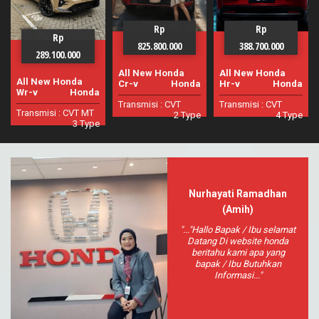
Rp
Rp
Rp
825.800.000
388.700.000
699.300.000
All New Honda
All New Honda
New Honda Civic
Cr-v
Honda
Hr-v
Honda
Turbo
Honda
Transmisi :
CVT
Transmisi :
CVT
Transmisi :
CVT
2 Type
4 Type
1 Type
Nurhayati Ramadhan
(Amih)
"..."Hallo Bapak / Ibu selamat
Datang Di website honda
beritahu kami apa yang
bapak / Ibu Butuhkan
Informasi..."