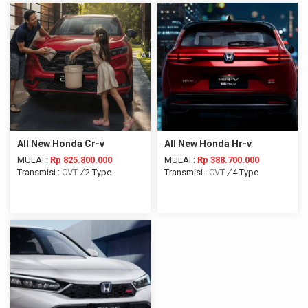
All New Honda Cr-v
All New Honda Hr-v
MULAI :
Rp 825.800.000
MULAI :
Rp 388.700.000
Transmisi :
CVT
/
2 Type
Transmisi :
CVT
/
4 Type