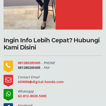
Ingin Info Lebih Cepat? Hubungi
Kami Disini
081280205005
-
PHONE
081280205005
-
FAX
Contact Email
ADMIN@digital-honda.com
Whatsapp
62-812-8020-5005
Facebook