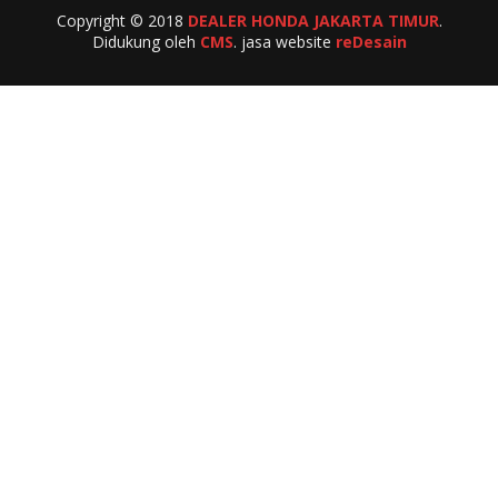
Copyright © 2018
DEALER HONDA JAKARTA TIMUR
.
Didukung oleh
CMS
. jasa website
reDesain