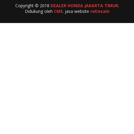
Copyright © 2018
DEALER HONDA JAKARTA TIMUR
.
Didukung oleh
CMS
. jasa website
reDesain