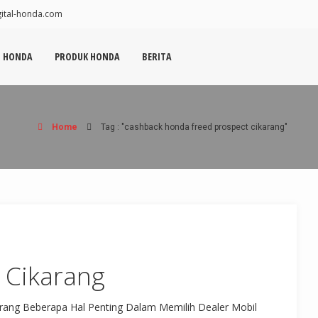
tal-honda.com
N HONDA
PRODUK HONDA
BERITA
Home
Tag : "cashback honda freed prospect cikarang"
 Cikarang
rang Beberapa Hal Penting Dalam Memilih Dealer Mobil