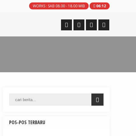
WORKS : SAB 08.00 - 18.00 WIB
06
:
12
POS-POS TERBARU