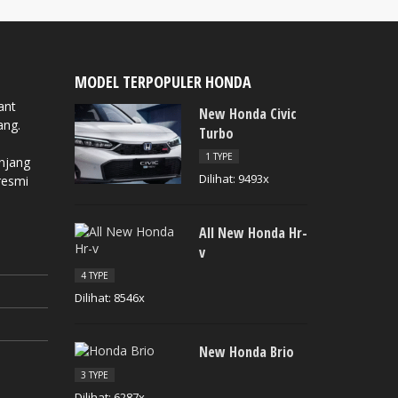
MODEL TERPOPULER HONDA
ant
New Honda Civic
ang.
Turbo
1 TYPE
anjang
Dilihat: 9493x
resmi
All New Honda Hr-
v
4 TYPE
Dilihat: 8546x
New Honda Brio
3 TYPE
Dilihat: 6287x