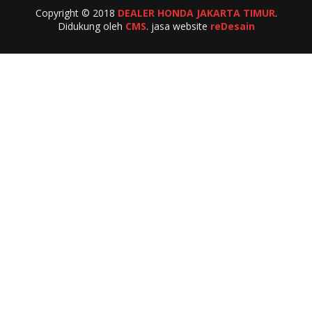
Copyright © 2018
DEALER HONDA JAKARTA TIMUR
.
Didukung oleh
CMS
. jasa website
reDesain