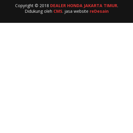
Copyright © 2018
DEALER HONDA JAKARTA TIMUR
.
Didukung oleh
CMS
. jasa website
reDesain