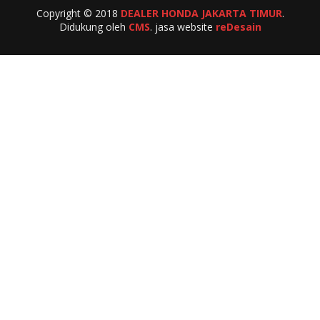
Copyright © 2018
DEALER HONDA JAKARTA TIMUR
.
Didukung oleh
CMS
. jasa website
reDesain