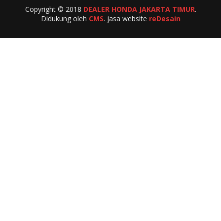
Copyright © 2018
DEALER HONDA JAKARTA TIMUR
.
Didukung oleh
CMS
. jasa website
reDesain