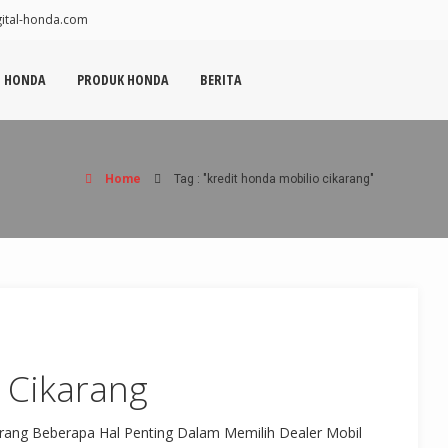
tal-honda.com
N HONDA
PRODUK HONDA
BERITA
Home
Tag : "kredit honda mobilio cikarang"
 Cikarang
rang Beberapa Hal Penting Dalam Memilih Dealer Mobil