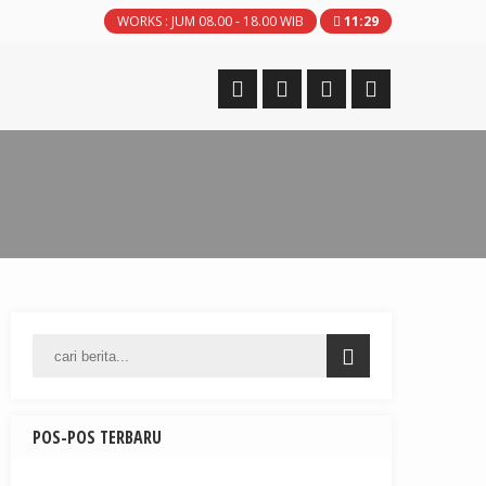
WORKS : JUM 08.00 - 18.00 WIB
11
:
29
POS-POS TERBARU