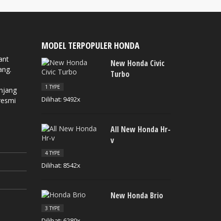
MODEL TERPOPULER HONDA
ant
New Honda Civic
ang.
Turbo
1 TYPE
anjang
Dilihat: 9492x
resmi
All New Honda Hr-
v
4 TYPE
Dilihat: 8542x
New Honda Brio
3 TYPE
Dilihat: 6280x