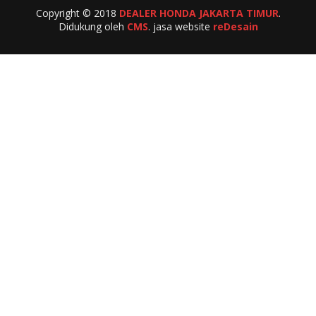
Copyright © 2018
DEALER HONDA JAKARTA TIMUR
.
Didukung oleh
CMS
. jasa website
reDesain