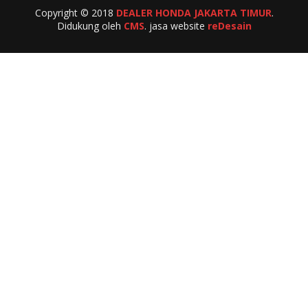
Copyright © 2018
DEALER HONDA JAKARTA TIMUR
.
Didukung oleh
CMS
. jasa website
reDesain