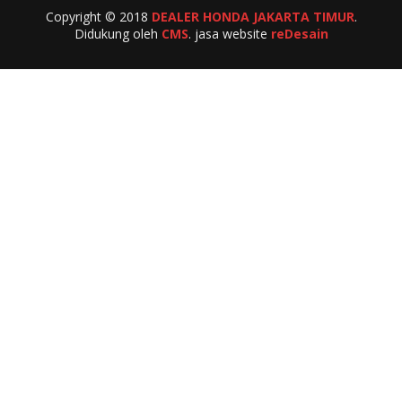
Copyright © 2018
DEALER HONDA JAKARTA TIMUR
.
Didukung oleh
CMS
. jasa website
reDesain